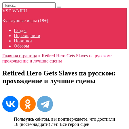
Перейти
Search
к
for:
VSE WAIFU
содержанию
Культурные игры (18+)
Гайды
Переводчики
Новинки
Обзоры
Главная страница
»
Retired Hero Gets Slaves на русском:
прохождение и лучшие сцены
Retired Hero Gets Slaves на русском:
прохождение и лучшие сцены
Пользуясь сайтом, вы подтверждаете, что достигли
18 (восемнадцати) лет. Все герои сцен