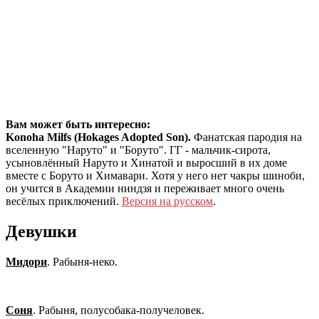
Вам может быть интересно:
Konoha Milfs (Hokages Adopted Son).
Фанатская пародия на
вселенную "Наруто" и "Боруто". ГГ - мальчик-сирота,
усыновлённый Наруто и Хинатой и выросший в их доме
вместе с Боруто и Химавари. Хотя у него нет чакры шиноби,
он учится в Академии ниндзя и переживает много очень
весёлых приключений.
Версия на русском
.
Девушки
Мидори
. Рабыня-неко.
Соня
. Рабыня, полусобака-получеловек.