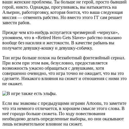
ваши женские проблемы. Ты больше не герой, просто бывший
герой, никто. Однажды, прогуливаясь, вы натыкаетесь на
Альерин, работорговку, которая боится, что ваша следующая
миссия — отменить рабство. Но вместо этого ГГ сам решает
завести рабов.
Прежде чем кто-нибудь испугается чрезмерной «чернухи»,
упомянем, что в «Retired Hero Gets Slaves» рабство показано
вообще без насилия и жестокости. В качестве рабынь вы
получаете девушку-кошку и девушку-собачку.
Тон игры больше похож на беззаботный фэнтезийный сериал.
При всем при этом вам, безусловно, предоставляется
возможность ужасно обращаться с девушками, хотя
совершенно очевидно, что игра точно не ожидает, что вы это
сделаете. Никакого влияния на сюжет и отношения с ними это
не окажет.
Если вы знакомы с предыдущими играми Artoonu, то заметите
что эта немного отличается, в хорошем смысле этого слова. В
неё гораздо больше сюжета. По ходу повествования
необходимо делать определенные выборы, но они оказывают
лишь незначительное влияние на сюжет.