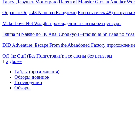
Гарем Девушек Монстров (Harem of Monster Girls in Another Wo
Oppai no Ouja 48 Nani mo Kangaezu (Король сисек 48) на русск
Make Love Not Waagh: прохождение и сцены без цензуры
Tsuma ni Naisho no JK Anal Choukyou ~Imouto ni Shiriana no Yosa
DID Adventure: Escape From the Abandoned Factory (прохождени
Off the Cuff (Без Подготовки): все сцены без цензуры
Пагинация
1
2
Далее
записей
Гайды (прохождения)
Обзоры новинок
Переводчики
Обзоры