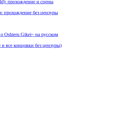
rld): прохождение и сцены
ом: прохождение без цензуры
 o Oshieru Gikei~ на русском
е и все концовки без цензуры)