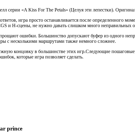
л серии «A Kiss For The Petals» (Целуя эти лепестки). Оригинал
ответов, игра просто останавливается после определенного мом
CGS и H-сцены, не нужно давать слишком много неправильных о
и прощают ошибки. Большинство допускают буфер из одного непр
гры с несколькими маршрутами также немного сложнее.
нужную концовку в большинстве этих игр.Следующие пошаговые 
шибок, которые игра позволяет сделать.
r prince