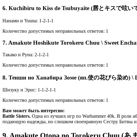
6. Kuchibiru to Kiss de Tsubuyaite (唇とキスで呟いて) 
Нанами и Yuuna: 1-2-1-1
Количество допустимых неправильных ответов: 1
7. Amakute Hoshikute Torokeru Chuu \ Sweet Enchan
Такако и Руна: 2-1-2-1
Количество допустимых неправильных ответов: 1
8. Тенши но Ханабира Зоме (яп.使の花びら染め) \ Dye
Шизуку и Эрис: 1-1-2-1-1
Количество допустимых неправильных ответов: 1
Вам может быть интересно:
Battle Sisters.
Одна из лучших игр по Warhammer 40k. В роли а
подающую надежды, но слишком своенравную Сестру Битвы и ра
9. Amakute Otona no Torokeru Ch