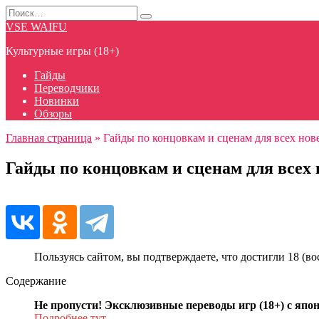
Перейти
Search
к
for:
VSE WAIFU
содержанию
Культурные игры (18+)
Гайды
Переводчики
Новинки
Обзоры
Главная страница
»
Гайды по концовкам и сценам для всех новелл
Гайды по концовкам и сценам для всех но
Пользуясь сайтом, вы подтверждаете, что достигли 18 (
Содержание
Не пропусти! Эксклюзивные переводы игр (18+) с япон
Подробнее тут
.