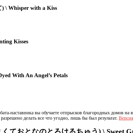
\ Whisper with a Kiss
ting Kisses
d With An Angel’s Petals
ббата-наставника вы обучаете отпрысков благородных домов на 
зрешено делать все что угодно, лишь бы был результат.
Версия
uu (あまくておとなのとろけるちゅう) \ Sweet Gro