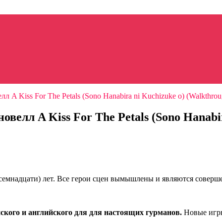
 A Kiss For The Petals (Sono Hanabira ni Kuchizuke o) (Walkthrou
велл A Kiss For The Petals (Sono Hanabi
восемнадцати) лет. Все герои сцен вымышлены и являются совер
ского и английского для для настоящих гурманов.
Новые игры