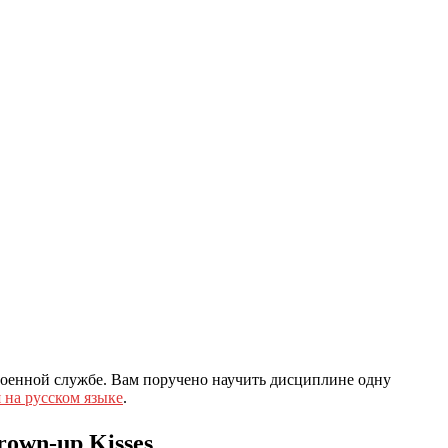
военной службе. Вам поручено научить дисциплине одну
 на русском языке
.
wn-up Kisses