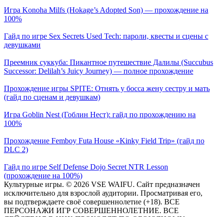
Игра Konoha Milfs (Hokage’s Adopted Son) — прохождение на
100%
Гайд по игре Sex Secrets Used Tech: пароли, квесты и сцены с
девушками
Преемник суккуба: Пикантное путешествие Далилы (Succubus
Successor: Delilah’s Juicy Journey) — полное прохождение
Прохождение игры SPITE: Отнять у босса жену сестру и мать
(гайд по сценам и девушкам)
Игра Goblin Nest (Гоблин Нест): гайд по прохождению на
100%
Прохождение Femboy Futa House «Kinky Field Trip» (гайд по
DLC 2)
Гайд по игре Self Defense Dojo Secret NTR Lesson
(прохождение на 100%)
Культурные игры. © 2026 VSE WAIFU. Сайт предназначен
исключительно для взрослой аудитории. Просматривая его,
вы подтверждаете своё совершеннолетие (+18). ВСЕ
ПЕРСОНАЖИ ИГР СОВЕРШЕННОЛЕТНИЕ. ВСЕ