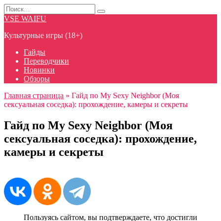
Перейти
Search
к
for:
VSE WAIFU
содержанию
Культурные игры (18+)
Гайды
Переводчики
Новинки
Обзоры
Главная страница
»
Гайд по My Sexy Neighbor (Моя
сексуальная соседка): прохождение, камеры и секреты
Гайд по My Sexy Neighbor (Моя
сексуальная соседка): прохождение,
камеры и секреты
Пользуясь сайтом, вы подтверждаете, что достигли