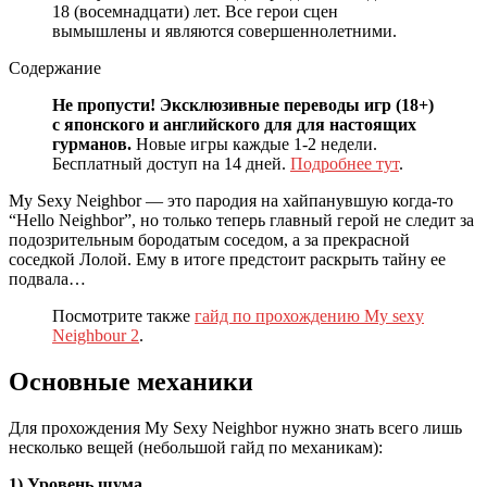
18 (восемнадцати) лет. Все герои сцен
вымышлены и являются совершеннолетними.
Содержание
Не пропусти! Эксклюзивные переводы игр (18+)
с японского и английского для для настоящих
гурманов.
Новые игры каждые 1-2 недели.
Бесплатный доступ на 14 дней.
Подробнее тут
.
My Sexy Neighbor — это пародия на хайпанувшую когда-то
“Hello Neighbor”, но только теперь главный герой не следит за
подозрительным бородатым соседом, а за прекрасной
соседкой Лолой. Ему в итоге предстоит раскрыть тайну ее
подвала…
Посмотрите также
гайд по прохождению My sexy
Neighbour 2
.
Основные механики
Для прохождения My Sexy Neighbor нужно знать всего лишь
несколько вещей (небольшой гайд по механикам):
1) Уровень шума.