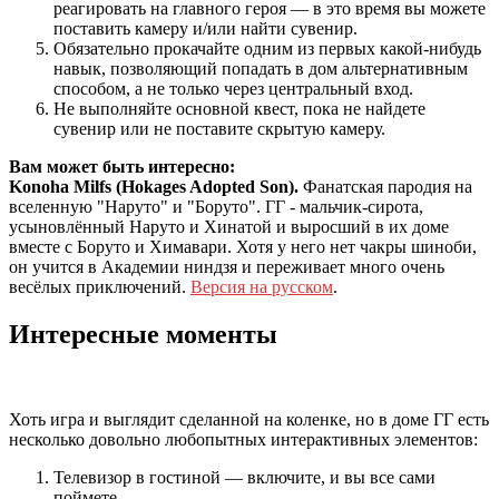
реагировать на главного героя — в это время вы можете
поставить камеру и/или найти сувенир.
Обязательно прокачайте одним из первых какой-нибудь
навык, позволяющий попадать в дом альтернативным
способом, а не только через центральный вход.
Не выполняйте основной квест, пока не найдете
сувенир или не поставите скрытую камеру.
Вам может быть интересно:
Konoha Milfs (Hokages Adopted Son).
Фанатская пародия на
вселенную "Наруто" и "Боруто". ГГ - мальчик-сирота,
усыновлённый Наруто и Хинатой и выросший в их доме
вместе с Боруто и Химавари. Хотя у него нет чакры шиноби,
он учится в Академии ниндзя и переживает много очень
весёлых приключений.
Версия на русском
.
Интересные моменты
Хоть игра и выглядит сделанной на коленке, но в доме ГГ есть
несколько довольно любопытных интерактивных элементов:
Телевизор в гостиной — включите, и вы все сами
поймете…