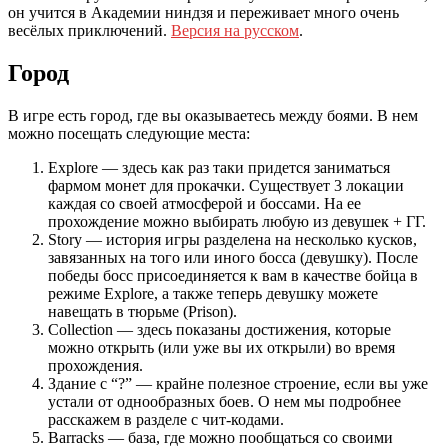
он учится в Академии ниндзя и переживает много очень
весёлых приключений.
Версия на русском
.
Город
В игре есть город, где вы оказываетесь между боями. В нем
можно посещать следующие места:
Explore — здесь как раз таки придется заниматься
фармом монет для прокачки. Существует 3 локации
каждая со своей атмосферой и боссами. На ее
прохождение можно выбирать любую из девушек + ГГ.
Story — история игры разделена на несколько кусков,
завязанных на того или иного босса (девушку). После
победы босс присоединяется к вам в качестве бойца в
режиме Explore, а также теперь девушку можете
навещать в тюрьме (Prison).
Collection — здесь показаны достижения, которые
можно открыть (или уже вы их открыли) во время
прохождения.
Здание с “?” — крайне полезное строение, если вы уже
устали от однообразных боев. О нем мы подробнее
расскажем в разделе с чит-кодами.
Barracks — база, где можно пообщаться со своими