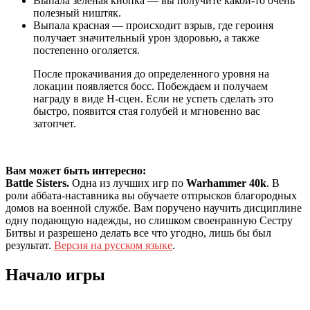
Выпала зеленая кнопка — вы получите какой-то очень
полезный ништяк.
Выпала красная — происходит взрыв, где героиня
получает значительный урон здоровью, а также
постепенно оголяется.
После прокачивания до определенного уровня на
локации появляется босс. Побеждаем и получаем
награду в виде H-сцен. Если не успеть сделать это
быстро, появится стая голубей и мгновенно вас
затопчет.
Вам может быть интересно:
Battle Sisters.
Одна из лучших игр по
Warhammer 40k
. В
роли аббата-наставника вы обучаете отпрысков благородных
домов на военной службе. Вам поручено научить дисциплине
одну подающую надежды, но слишком своенравную Сестру
Битвы и разрешено делать все что угодно, лишь бы был
результат.
Версия на русском языке
.
Начало игры