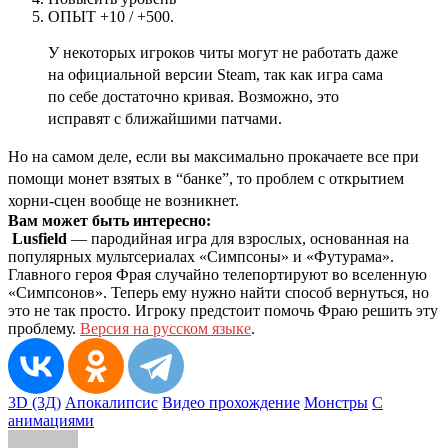
ОПЫТ +10 / +500.
У некоторых игроков читы могут не работать даже
на официальной версии Steam, так как игра сама
по себе достаточно кривая. Возможно, это
исправят с ближайшими патчами.
Но на самом деле, если вы максимально прокачаете все при
помощи монет взятых в “банке”, то проблем с открытием
хорни-сцен вообще не возникнет.
Вам может быть интересно:
Lusfield
— пародийная игра для взрослых, основанная на
популярных мультсериалах «Симпсоны» и «Футурама».
Главного героя Фрая случайно телепортируют во вселенную
«Симпсонов». Теперь ему нужно найти способ вернуться, но
это не так просто. Игроку предстоит помочь Фраю решить эту
проблему.
Версия на русском языке
.
3D (3Д)
Апокалипсис
Видео прохождение
Монстры
С
анимациями