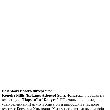
Вам может быть интересно:
Konoha Milfs (Hokages Adopted Son).
Фанатская пародия на
вселенную "
Наруто
" и "
Боруто
". ГГ - мальчик-сирота,
усыновлённый Наруто и Хинатой и выросший в их доме
вместе с Боруто и Химавари. Хотя у него нет чакры шиноби,