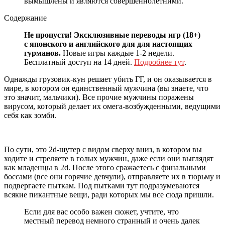
вымышлены и являются совершеннолетними.
Содержание
Не пропусти! Эксклюзивные переводы игр (18+)
с японского и английского для для настоящих
гурманов.
Новые игры каждые 1-2 недели.
Бесплатный доступ на 14 дней.
Подробнее тут
.
Однажды грузовик-кун решает убить ГГ, и он оказывается в
мире, в котором он единственный мужчина (вы знаете, что
это значит, мальчики). Все прочие мужчины поражены
вирусом, который делает их омега-возбужденными, ведущими
себя как зомби.
По сути, это 2d-шутер с видом сверху вниз, в котором вы
ходите и стреляете в голых мужчин, даже если они выглядят
как младенцы в 2d. После этого сражаетесь с финальными
боссами (все они горячие девчули), отправляете их в тюрьму и
подвергаете пыткам. Под пытками тут подразумеваются
всякие пикантные вещи, ради которых мы все сюда пришли.
Если для вас особо важен сюжет, учтите, что
местный перевод немного странный и очень далек