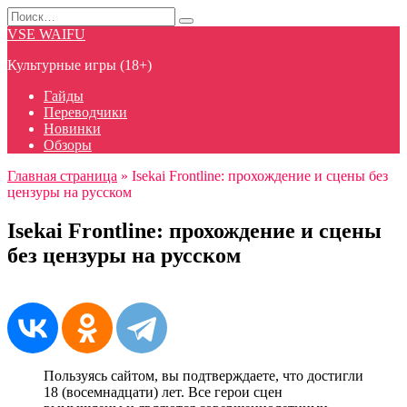
Перейти
Search
к
for:
VSE WAIFU
содержанию
Культурные игры (18+)
Гайды
Переводчики
Новинки
Обзоры
Главная страница
»
Isekai Frontline: прохождение и сцены без
цензуры на русском
Isekai Frontline: прохождение и сцены
без цензуры на русском
Пользуясь сайтом, вы подтверждаете, что достигли
18 (восемнадцати) лет. Все герои сцен