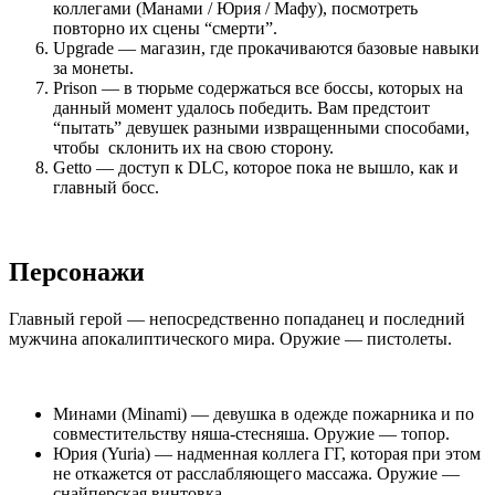
коллегами (Манами / Юрия / Мафу), посмотреть
повторно их сцены “смерти”.
Upgrade — магазин, где прокачиваются базовые навыки
за монеты.
Prison — в тюрьме содержаться все боссы, которых на
данный момент удалось победить. Вам предстоит
“пытать” девушек разными извращенными способами,
чтобы склонить их на свою сторону.
Getto — доступ к DLC, которое пока не вышло, как и
главный босс.
Персонажи
Главный герой — непосредственно попаданец и последний
мужчина апокалиптического мира. Оружие — пистолеты.
Минами (Minami) — девушка в одежде пожарника и по
совместительству няша-стесняша. Оружие — топор.
Юрия (Yuria) — надменная коллега ГГ, которая при этом
не откажется от расслабляющего массажа. Оружие —
снайперская винтовка.