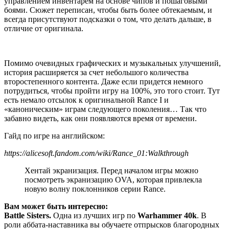
управлением инвентарем на основе чипов и пошаговыми
боями. Сюжет переписан, чтобы быть более обтекаемым, и
всегда присутствуют подсказки о том, что делать дальше, в
отличие от оригинала.
Помимо очевидных графических и музыкальных улучшений,
история расширяется за счет небольшого количества
второстепенного контента. Даже если придется немного
потрудиться, чтобы пройти игру на 100%, это того стоит. Тут
есть немало отсылок к оригинальной Rance I и
«каноническим» играм следующего поколения… Так что
забавно видеть, как они появляются время от времени.
Гайд по игре на английском:
https://alicesoft.fandom.com/wiki/Rance_01:Walkthrough
Хентай экранизация. Перед началом игры можно
посмотреть экранизацию OVA, которая привлекла
новую волну поклонников серии Rance.
Вам может быть интересно:
Battle Sisters.
Одна из лучших игр по
Warhammer 40k
. В
роли аббата-наставника вы обучаете отпрысков благородных