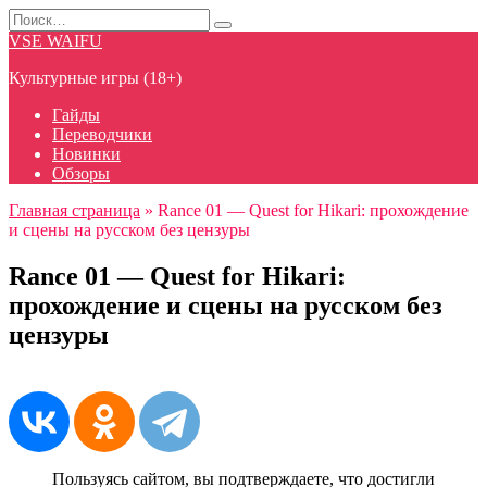
Перейти
Search
к
for:
VSE WAIFU
содержанию
Культурные игры (18+)
Гайды
Переводчики
Новинки
Обзоры
Главная страница
»
Rance 01 — Quest for Hikari: прохождение
и сцены на русском без цензуры
Rance 01 — Quest for Hikari:
прохождение и сцены на русском без
цензуры
Пользуясь сайтом, вы подтверждаете, что достигли