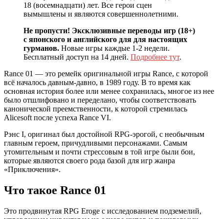
18 (восемнадцати) лет. Все герои сцен
вымышлены и являются совершеннолетними.
Не пропусти! Эксклюзивные переводы игр (18+)
с японского и английского для для настоящих
гурманов.
Новые игры каждые 1-2 недели.
Бесплатный доступ на 14 дней.
Подробнее тут
.
Rance 01 — это ремейк оригинальной игры Rance, с которой
всё началось давным-давно, в 1989 году. В то время как
основная история более или менее сохранилась, многое из нее
было отшлифовано и переделано, чтобы соответствовать
канонической преемственности, к которой стремилась
Alicesoft после успеха Rance VI.
Рэнс I, оригинал был достойной RPG-эрогой, с необычным
главным героем, причудливыми персонажами. Самым
утомительным и почти стрессовым в той игре были бои,
которые являются своего рода базой для игр жанра
«Приключения».
Что такое Rance 01
Это продвинутая RPG Eroge с исследованием подземелий,