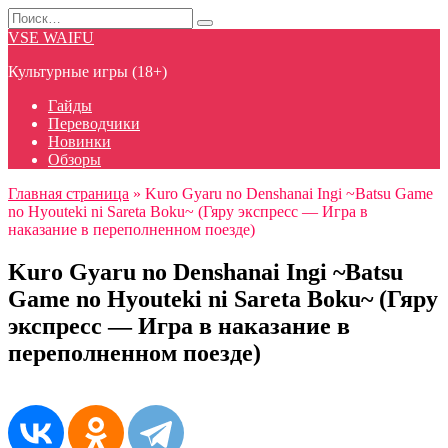
Перейти
Search
к
for:
VSE WAIFU
содержанию
Культурные игры (18+)
Гайды
Переводчики
Новинки
Обзоры
Главная страница
»
Kuro Gyaru no Denshanai Ingi ~Batsu Game
no Hyouteki ni Sareta Boku~ (Гяру экспресс — Игра в
наказание в переполненном поезде)
Kuro Gyaru no Denshanai Ingi ~Batsu
Game no Hyouteki ni Sareta Boku~ (Гяру
экспресс — Игра в наказание в
переполненном поезде)