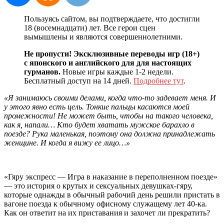
Пользуясь сайтом, вы подтверждаете, что достигли
18 (восемнадцати) лет. Все герои сцен
вымышлены и являются совершеннолетними.
Не пропусти! Эксклюзивные переводы игр (18+)
с японского и английского для для настоящих
гурманов.
Новые игры каждые 1-2 недели.
Бесплатный доступ на 14 дней.
Подробнее тут
.
«Я занимаюсь своими делами, когда что-то задевает меня. И
у этого явно есть цель. Тонкие пальцы касаются моей
промежности! Не может быть, чтобы на такого человека,
как я, напали… Кто будет хватать мужское барахло в
поезде? Рука маленькая, поэтому она должна принадлежать
женщине. И когда я вижу ее лицо…»
«Гяру экспресс — Игра в наказание в переполненном поезде»
— это история о крутых и сексуальных девушках-гяру,
которые однажды в обычный рабочий день решили пристать в
вагоне поезда к обычному офисному служащему лет 40-ка.
Как он ответит на их приставания и захочет ли прекратить?